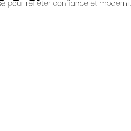
é pour refléter confiance et modernit