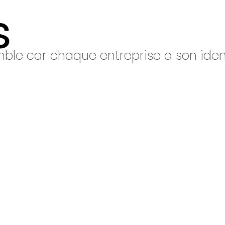
s
ble car chaque entreprise a son ident
Nous savons que lance
sembler complexe :
coo
image de marque
… aut
C’est pourquoi nous a
cinq étapes, pour acco
lisible, fluide et professi
Du premier échange jusqu’à