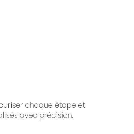
os attentes
, d’
ajuster les propositions
,
Nos outils (audit, planches d’ambiance,
ttent de valider en toute confiance.
l’aménagement de vos espaces un
ité, de bien-être et de cohérence
curiser chaque étape et
lisés avec précision.