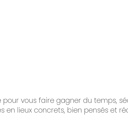
l’occasion de
confirmer v
de
suivre l’avancement
. 
projection 3D) vous perme
Notre objectif :
faire de 
véritable levier d’efficac
d’image.
é pour vous faire gagner du temps, sé
s en lieux concrets, bien pensés et réa