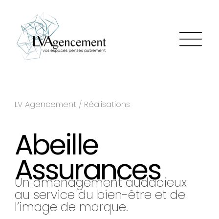
LV Agencement
/
Réalisations
Abeille
Assurances
Un aménagement audacieux
au service du bien-être et de
l’image de marque.