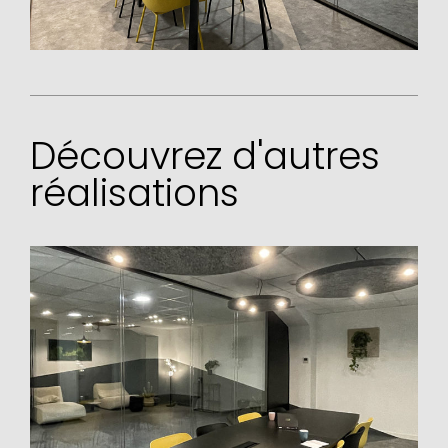
Découvrez d'autres
réalisations
Retour
Un projet ?