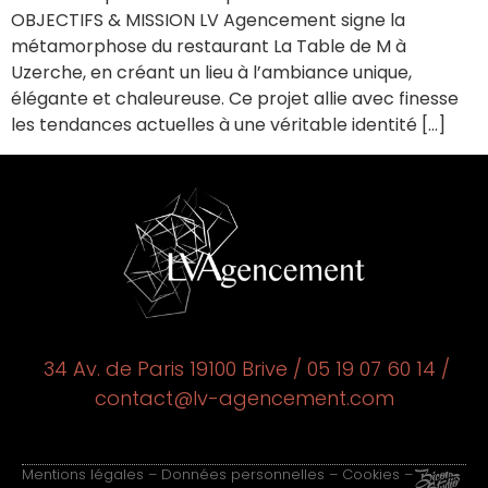
OBJECTIFS & MISSION LV Agencement signe la
métamorphose du restaurant La Table de M à
Uzerche, en créant un lieu à l’ambiance unique,
élégante et chaleureuse. Ce projet allie avec finesse
les tendances actuelles à une véritable identité […]
34 Av. de Paris 19100 Brive / 05 19 07 60 14 /
contact@lv-agencement.com
Mentions légales
–
Données personnelles
–
Cookies
–